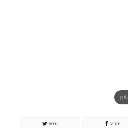
お店
Tweet
Share