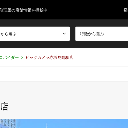
都
ne修理屋の店舗情報を掲載中
アから選ぶ
特徴から選ぶ
ロバイダー
ビックカメラ赤坂見附駅店
店