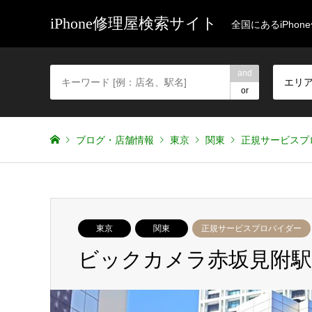
iPhone修理屋検索サイト
全国にあるiPho
and
エリ
or
ブログ・店舗情報
東京
関東
正規サービスプ
東京
関東
正規サービスプロバイダー
ビックカメラ赤坂見附駅