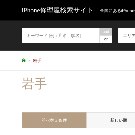
iPhone修理屋検索サイト
全国にあるiPho
and
エリ
or
岩手
岩手
並べ替え条件
新しい順