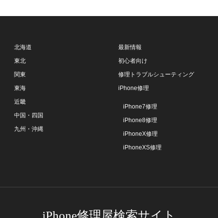
北海道
最新情報
東北
初心者向け
関東
修理トラブルシューティング
東海
iPhone修理
近畿
iPhone7修理
中国・四国
iPhone8修理
九州・沖縄
iPhoneX修理
iPhoneXS修理
iPhone修理屋検索サイト