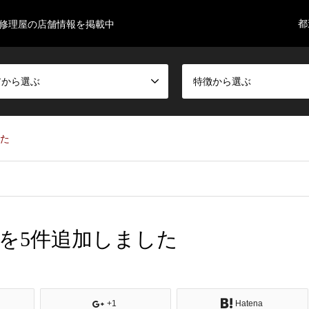
都
ne修理屋の店舗情報を掲載中
アから選ぶ
特徴から選ぶ
した
を5件追加しました
+1
Hatena