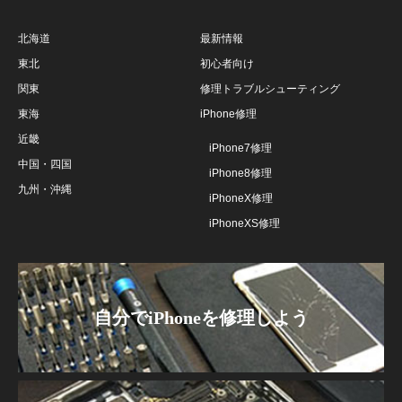
北海道
最新情報
東北
初心者向け
関東
修理トラブルシューティング
東海
iPhone修理
近畿
iPhone7修理
中国・四国
iPhone8修理
九州・沖縄
iPhoneX修理
iPhoneXS修理
自分でiPhoneを修理しよう